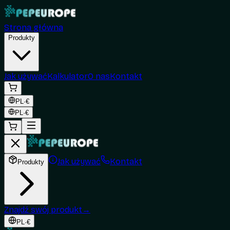
Strona główna
Produkty
Jak używać
Kalkulator
O nas
Kontakt
PL
·
€
PL
·
€
Jak używać
Kontakt
Produkty
Znajdź swój produkt
→
PL
·
€