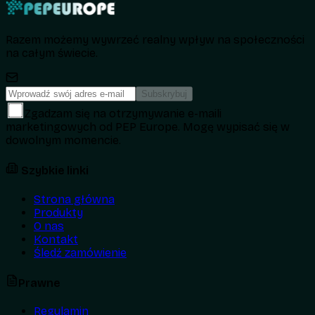
Razem możemy wywrzeć realny wpływ na społeczności
na całym świecie.
Subskrybuj
Zgadzam się na otrzymywanie e-maili
marketingowych od PEP Europe. Mogę wypisać się w
dowolnym momencie.
Szybkie linki
Strona główna
Produkty
O nas
Kontakt
Śledź zamówienie
Prawne
Regulamin