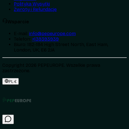
Polityka Wysyłki
Zwroty i Refundacje
Wsparcie
E-mail
:
info@pepeurope.com
Telefon
:
+139393939
Biuro
:
182-184 High Street North, East Ham,
London, UK, E6 2JA
Copyright 2026 PEPEUROPE. Wszelkie prawa
zastrzeżone.
PL
·
€