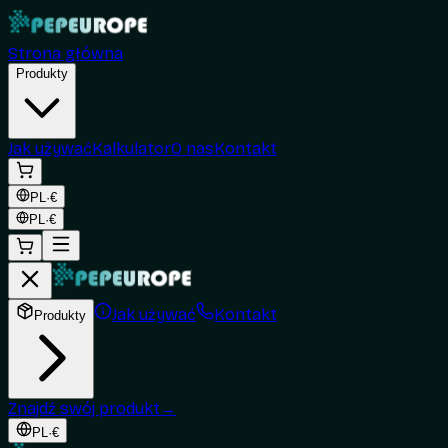
Strona główna
Produkty
Jak używać
Kalkulator
O nas
Kontakt
PL
·
€
PL
·
€
Jak używać
Kontakt
Produkty
Znajdź swój produkt
→
PL
·
€