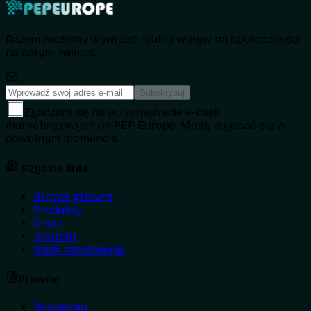
Razem możemy wywrzeć realny wpływ na społeczności
na całym świecie.
Subskrybuj
Zgadzam się na otrzymywanie e-maili
marketingowych od PEP Europe. Mogę wypisać się w
dowolnym momencie.
Szybkie linki
Strona główna
Produkty
O nas
Kontakt
Śledź zamówienie
Prawne
Regulamin