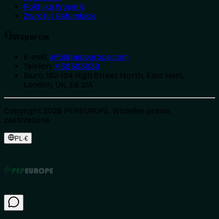
Polityka Wysyłki
Zwroty i Refundacje
Wsparcie
E-mail
:
info@pepeurope.com
Telefon
:
+139393939
Biuro
:
182-184 High Street North, East Ham,
London, UK, E6 2JA
Copyright 2026 PEPEUROPE. Wszelkie prawa
zastrzeżone.
PL
·
€