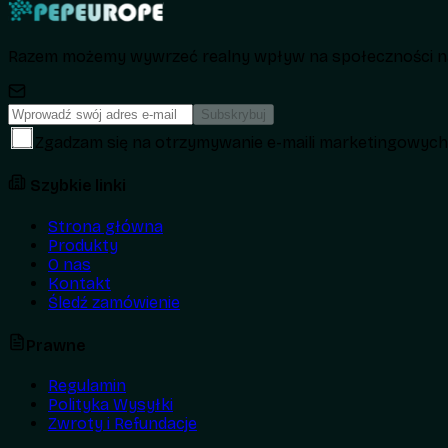
Razem możemy wywrzeć realny wpływ na społeczności na
Subskrybuj
Zgadzam się na otrzymywanie e-maili marketingowyc
Szybkie linki
Strona główna
Produkty
O nas
Kontakt
Śledź zamówienie
Prawne
Regulamin
Polityka Wysyłki
Zwroty i Refundacje