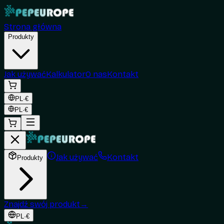
Strona główna
Produkty
Jak używać
Kalkulator
O nas
Kontakt
PL
·
€
PL
·
€
Jak używać
Kontakt
Produkty
Znajdź swój produkt
→
PL
·
€