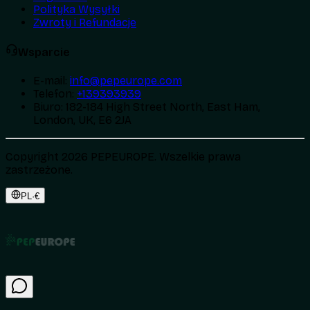
Polityka Wysyłki
Zwroty i Refundacje
Wsparcie
E-mail
:
info@pepeurope.com
Telefon
:
+139393939
Biuro
:
182-184 High Street North, East Ham,
London, UK, E6 2JA
Copyright 2026 PEPEUROPE. Wszelkie prawa
zastrzeżone.
PL
·
€