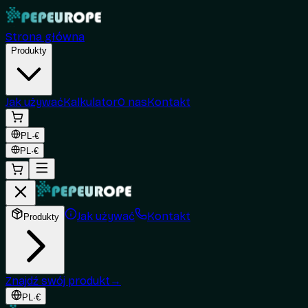
Strona główna
Produkty
Jak używać
Kalkulator
O nas
Kontakt
PL
·
€
PL
·
€
Jak używać
Kontakt
Produkty
Znajdź swój produkt
→
PL
·
€