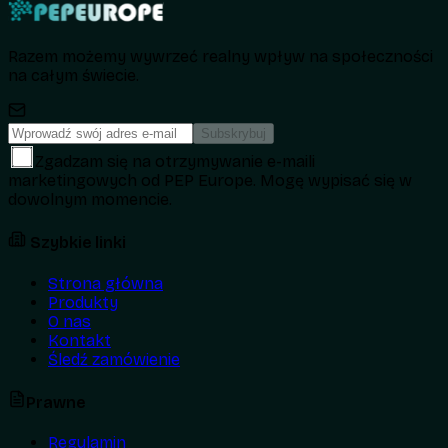
Razem możemy wywrzeć realny wpływ na społeczności
na całym świecie.
Subskrybuj
Zgadzam się na otrzymywanie e-maili
marketingowych od PEP Europe. Mogę wypisać się w
dowolnym momencie.
Szybkie linki
Strona główna
Produkty
O nas
Kontakt
Śledź zamówienie
Prawne
Regulamin