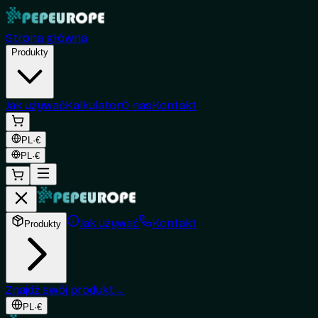
Strona główna
Produkty
Jak używać
Kalkulator
O nas
Kontakt
PL
·
€
PL
·
€
Jak używać
Kontakt
Produkty
Znajdź swój produkt
→
PL
·
€