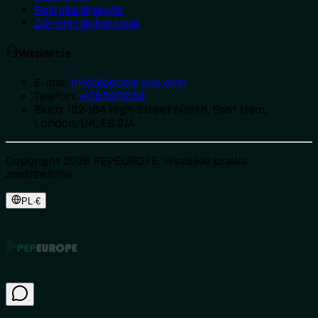
Polityka Wysyłki
Zwroty i Refundacje
Wsparcie
E-mail
:
info@pepeurope.com
Telefon
:
+139393939
Biuro
:
182-184 High Street North, East Ham,
London, UK, E6 2JA
Copyright 2026 PEPEUROPE. Wszelkie prawa
zastrzeżone.
PL
·
€