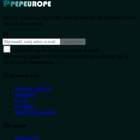
Razem możemy wywrzeć realny wpływ na społeczności
na całym świecie.
Subskrybuj
Zgadzam się na otrzymywanie e-maili
marketingowych od PEP Europe. Mogę wypisać się w
dowolnym momencie.
Szybkie linki
Strona główna
Produkty
O nas
Kontakt
Śledź zamówienie
Prawne
Regulamin