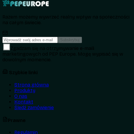
Razem możemy wywrzeć realny wpływ na społeczności
na całym świecie.
Subskrybuj
Zgadzam się na otrzymywanie e-maili
marketingowych od PEP Europe. Mogę wypisać się w
dowolnym momencie.
Szybkie linki
Strona główna
Produkty
O nas
Kontakt
Śledź zamówienie
Prawne
Regulamin