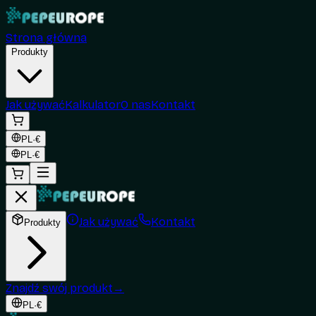
Strona główna
Produkty
Jak używać
Kalkulator
O nas
Kontakt
PL
·
€
PL
·
€
Jak używać
Kontakt
Produkty
Znajdź swój produkt
→
PL
·
€