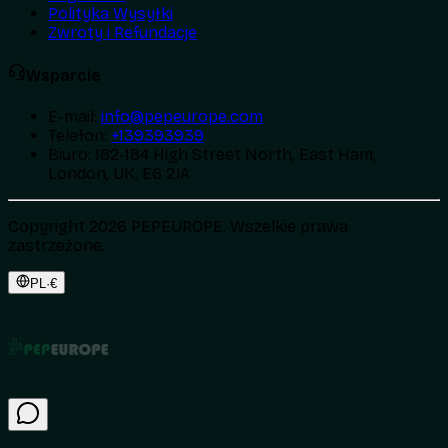
Polityka Wysyłki
Zwroty i Refundacje
Wsparcie
E-mail
:
info@pepeurope.com
Telefon
:
+139393939
Biuro
:
182-184 High Street North, East Ham,
London, UK, E6 2JA
Copyright 2026 PEPEUROPE. Wszelkie prawa
zastrzeżone.
PL
·
€