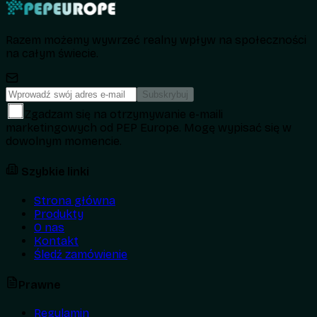
Razem możemy wywrzeć realny wpływ na społeczności
na całym świecie.
Subskrybuj
Zgadzam się na otrzymywanie e-maili
marketingowych od PEP Europe. Mogę wypisać się w
dowolnym momencie.
Szybkie linki
Strona główna
Produkty
O nas
Kontakt
Śledź zamówienie
Prawne
Regulamin