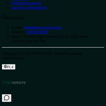
Polityka Wysyłki
Zwroty i Refundacje
Wsparcie
E-mail
:
info@pepeurope.com
Telefon
:
+139393939
Biuro
:
182-184 High Street North, East Ham,
London, UK, E6 2JA
Copyright 2026 PEPEUROPE. Wszelkie prawa
zastrzeżone.
PL
·
€