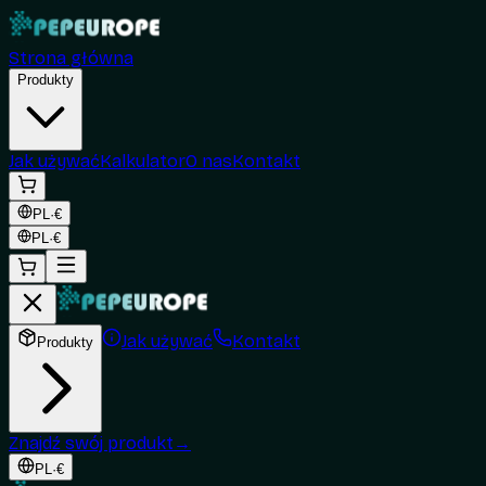
Strona główna
Produkty
Jak używać
Kalkulator
O nas
Kontakt
PL
·
€
PL
·
€
Jak używać
Kontakt
Produkty
Znajdź swój produkt
→
PL
·
€