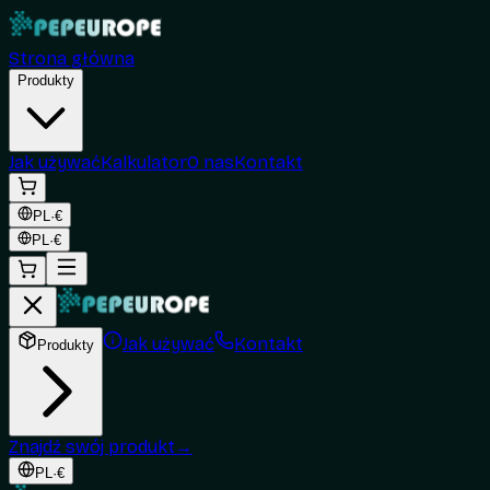
Strona główna
Produkty
Jak używać
Kalkulator
O nas
Kontakt
PL
·
€
PL
·
€
Jak używać
Kontakt
Produkty
Znajdź swój produkt
→
PL
·
€