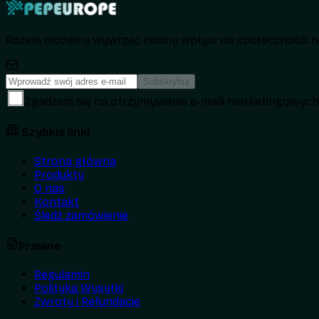
Razem możemy wywrzeć realny wpływ na społeczności na
Subskrybuj
Zgadzam się na otrzymywanie e-maili marketingowyc
Szybkie linki
Strona główna
Produkty
O nas
Kontakt
Śledź zamówienie
Prawne
Regulamin
Polityka Wysyłki
Zwroty i Refundacje